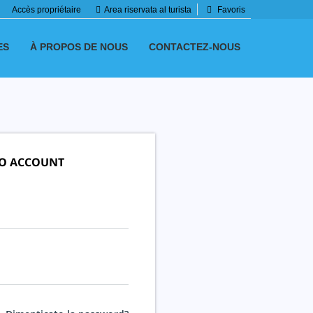
Accès propriétaire
Area riservata al turista
Favoris
ES
À PROPOS DE NOUS
CONTACTEZ-NOUS
UO ACCOUNT