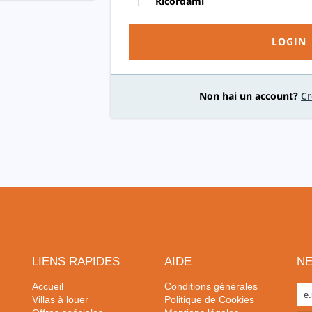
Ricordami
LOGIN
Non hai un account?
Cr
LIENS RAPIDES
AIDE
N
Accueil
Conditions générales
Villas à louer
Politique de Cookies